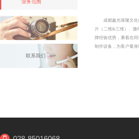
业务范围
成都鑫光璀璨文化传媒
作品展示
片（二维&三维）、微
牌经验优势，秉着在同
制作设备，为客户量身
联系我们
028-85016068